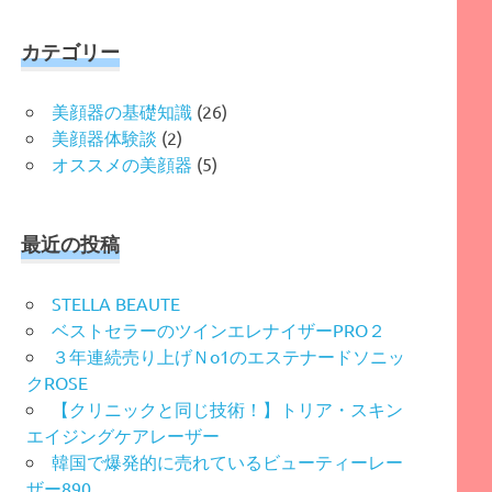
対
象:
カテゴリー
美顔器の基礎知識
(26)
美顔器体験談
(2)
オススメの美顔器
(5)
最近の投稿
STELLA BEAUTE
ベストセラーのツインエレナイザーPRO２
３年連続売り上げＮo1のエステナードソニッ
クROSE
【クリニックと同じ技術！】トリア・スキン
エイジングケアレーザー
韓国で爆発的に売れているビューティーレー
ザー890