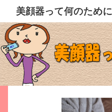
コ
美顔器って何のため
ン
テ
ン
ツ
へ
ス
キ
ッ
プ