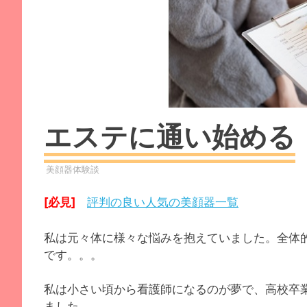
エステに通い始める
日
美顔器
美顔器体験談
評判の良い人気の美顔器一覧
[必見]
私は元々体に様々な悩みを抱えていました。全体
です。。。
私は小さい頃から看護師になるのが夢で、高校卒
ました。