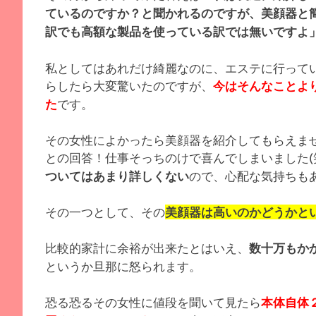
ているのですか？と聞かれるのですが、美顔器と
訳でも高額な製品を使っている訳では無いですよ
私としてはあれだけ綺麗なのに、エステに行って
らしたら大変驚いたのですが、
今はそんなことよ
です。
た
その女性によかったら美顔器を紹介してもらえま
との回答！仕事そっちのけで喜んでしまいました(
ので、心配な気持ちも
ついてはあまり詳しくない
その一つとして、その
美顔器は高いのかどうかと
比較的家計に余裕が出来たとはいえ、
数十万もか
というか旦那に怒られます。
恐る恐るその女性に値段を聞いて見たら
本体自体